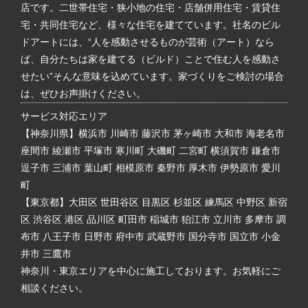
店です。二世帯住宅・狭小地の住宅・店舗併用住宅・賃貸住
宅・共同住宅など、様々な住宅を建てています。社名のビル
ドアートには、“人を感動させるものが芸術（アート）なら
ば、自分たちは家を建てる（ビルド）ことで住む人を感動さ
せたい”そんな意味を込めています。家づくりをご検討の場合
は、ぜひお声掛けください。
サービス対応エリア
【神奈川県】横浜市 川崎市 藤沢市 茅ヶ崎市 大和市 海老名市
座間市 綾瀬市 平塚市 寒川町 大磯町 二宮町 横須賀市 鎌倉市
逗子市 三浦市 葉山町 相模原市 秦野市 厚木市 伊勢原市 愛川
町
【東京都】大田区 世田谷区 目黒区 杉並区 練馬区 中野区 新宿
区 渋谷区 港区 品川区 町田市 稲城市 狛江市 立川市 多摩市 調
布市 八王子市 日野市 府中市 武蔵野市 国分寺市 国立市 小金
井市 三鷹市
神奈川・東京エリアを中心に施工しております。お気軽にご
相談ください。