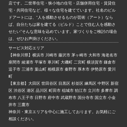
店です。二世帯住宅・狭小地の住宅・店舗併用住宅・賃貸住
宅・共同住宅など、様々な住宅を建てています。社名のビル
ドアートには、“人を感動させるものが芸術（アート）なら
ば、自分たちは家を建てる（ビルド）ことで住む人を感動さ
せたい”そんな意味を込めています。家づくりをご検討の場合
は、ぜひお声掛けください。
サービス対応エリア
【神奈川県】横浜市 川崎市 藤沢市 茅ヶ崎市 大和市 海老名市
座間市 綾瀬市 平塚市 寒川町 大磯町 二宮町 横須賀市 鎌倉市
逗子市 三浦市 葉山町 相模原市 秦野市 厚木市 伊勢原市 愛川
町
【東京都】大田区 世田谷区 目黒区 杉並区 練馬区 中野区 新宿
区 渋谷区 港区 品川区 町田市 稲城市 狛江市 立川市 多摩市 調
布市 八王子市 日野市 府中市 武蔵野市 国分寺市 国立市 小金
井市 三鷹市
神奈川・東京エリアを中心に施工しております。お気軽にご
相談ください。