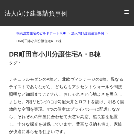
法人向け建築請負事例
横浜注文住宅のビルドアートTOP
法人向け建築請負事例
DR町田市小川分譲住宅A・B棟
DR町田市小川分譲住宅A・B棟
タグ：
ナチュラルモダンのA棟と、北欧ヴィンテージのB棟。異なる
テイストでありながら、どちらもアクセントウォールや間接
照明など細部までこだわり、おしゃれさと心地よさを両立し
ました。2階リビングには勾配天井とロフトを設け、明るく開
放的な空間を実現。4つの個室はプライバシーに配慮しなが
ら、それぞれの部屋に合わせて天窓や高窓、縦長窓を配置
し、十分な採光を確保しています。豊富な収納も備え、家族
が快適に暮らせる住まいです。