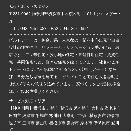
みなとみらいスタジオ
〒231-0062 神奈川県横浜市中区桜木町1-101-1 クロスゲート
7F
TEL：
042-705-8099
FAX：045-264-8854
ビルドアートは、神奈川県・東京都の一部を中心に完全自由
設計の注文住宅、リフォーム・リノベーション手がける工務
店です。二世帯住宅・狭小地の住宅・店舗併用住宅・賃貸住
宅・共同住宅など、様々な住宅を建てています。社名のビル
ドアートには、“人を感動させるものが芸術（アート）なら
ば、自分たちは家を建てる（ビルド）ことで住む人を感動さ
せたい”そんな意味を込めています。家づくりをご検討の場合
は、ぜひお声掛けください。
サービス対応エリア
【神奈川県】横浜市 川崎市 藤沢市 茅ヶ崎市 大和市 海老名市
座間市 綾瀬市 平塚市 寒川町 大磯町 二宮町 横須賀市 鎌倉市
逗子市 三浦市 葉山町 相模原市 秦野市 厚木市 伊勢原市 愛川
町