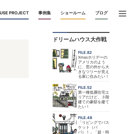
USE PROJECT
事例集
ショールーム
ブログ
ドリームハウス大作戦
FILE.82
Xmasホリデーの
アメリカのよう
に、窓の外から大
きなツリーが見え
る家に住みたい！
FILE.52
第一種低層住宅エ
リアだけど、３階
建ての豪邸を建て
たい！
FILE.48
「リビングでバス
ケット（パ
パ）！」「超・時