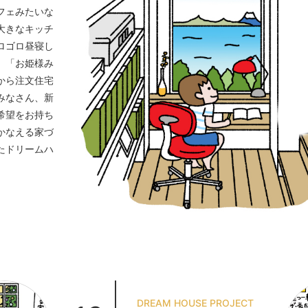
フェみたいな
大きなキッチ
ロゴロ昼寝し
」「お姫様み
から注文住宅
みなさん、新
希望をお持ち
かなえる家づ
たドリームハ
DREAM HOUSE PROJECT