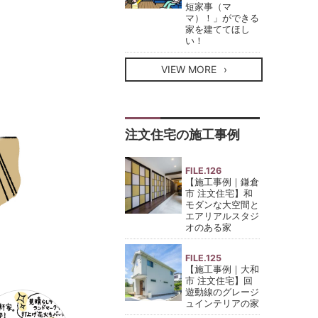
短家事（マ
マ）！」ができる
家を建ててほし
い！
VIEW MORE
注文住宅の施工事例
FILE.126
【施工事例｜鎌倉
市 注文住宅】和
モダンな大空間と
エアリアルスタジ
オのある家
FILE.125
【施工事例｜大和
市 注文住宅】回
遊動線のグレージ
ュインテリアの家