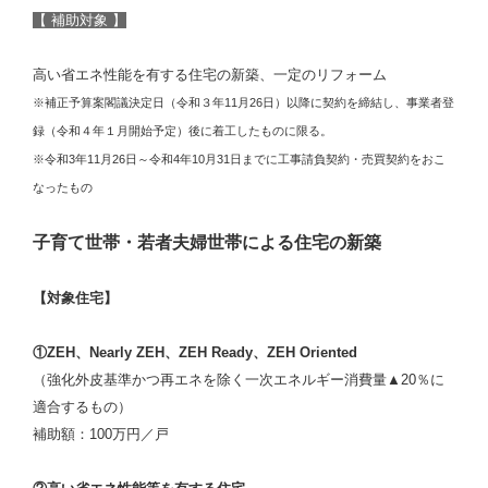
【 補助対象 】
高い省エネ性能を有する住宅の新築、一定のリフォーム
※補正予算案閣議決定日（令和３年11月26日）以降に契約を締結し、事業者登
録（令和４年１月開始予定）後に着工したものに限る。
※令和3年11月26日～令和4年10月31日までに工事請負契約・売買契約をおこ
なったもの
子育て世帯・若者夫婦世帯による住宅の新築
【対象住宅】
①ZEH、Nearly ZEH、ZEH Ready、ZEH Oriented
（強化外皮基準かつ再エネを除く一次エネルギー消費量▲20％に
適合するもの）
補助額：100万円／戸