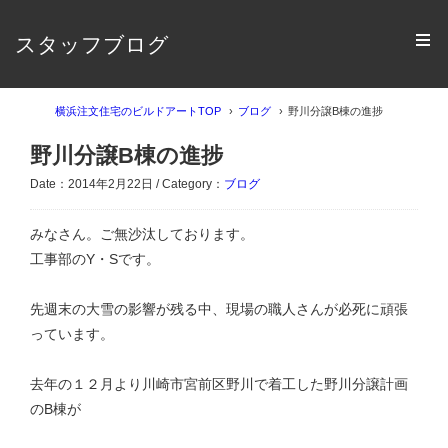
スタッフブログ
横浜注文住宅のビルドアートTOP
ブログ
野川分譲B棟の進捗
野川分譲B棟の進捗
Date：2014年2月22日 / Category：
ブログ
みなさん。ご無沙汰しております。
工事部のY・Sです。
先週末の大雪の影響が残る中、現場の職人さんが必死に頑張
っています。
去年の１２月より川崎市宮前区野川で着工した野川分譲計画
のB棟が