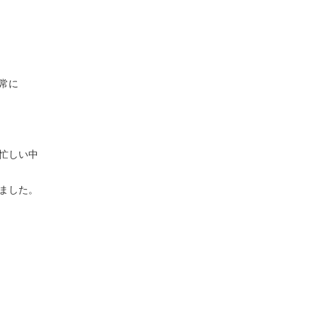
常に
忙しい中
ました。