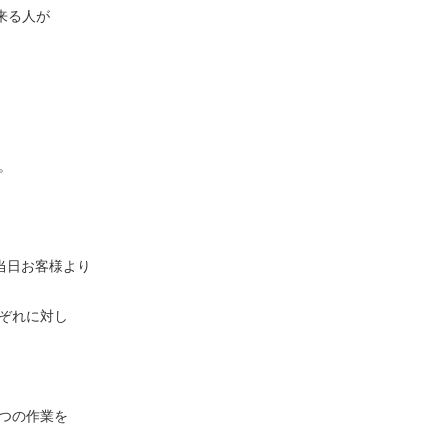
来る人が
。
当日お客様より
ぞれに対し
つの作業を