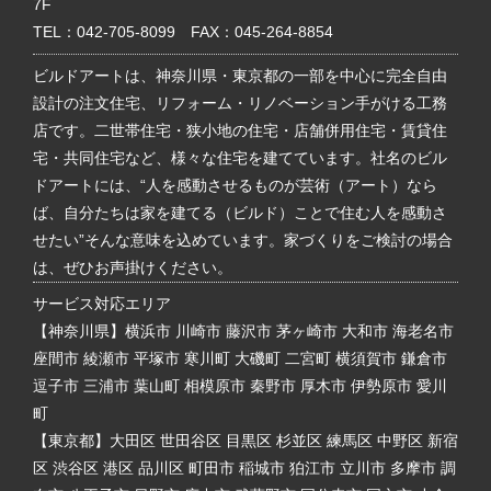
7F
TEL：
042-705-8099
FAX：045-264-8854
ビルドアートは、神奈川県・東京都の一部を中心に完全自由
設計の注文住宅、リフォーム・リノベーション手がける工務
店です。二世帯住宅・狭小地の住宅・店舗併用住宅・賃貸住
宅・共同住宅など、様々な住宅を建てています。社名のビル
ドアートには、“人を感動させるものが芸術（アート）なら
ば、自分たちは家を建てる（ビルド）ことで住む人を感動さ
せたい”そんな意味を込めています。家づくりをご検討の場合
は、ぜひお声掛けください。
サービス対応エリア
【神奈川県】横浜市 川崎市 藤沢市 茅ヶ崎市 大和市 海老名市
座間市 綾瀬市 平塚市 寒川町 大磯町 二宮町 横須賀市 鎌倉市
逗子市 三浦市 葉山町 相模原市 秦野市 厚木市 伊勢原市 愛川
町
【東京都】大田区 世田谷区 目黒区 杉並区 練馬区 中野区 新宿
区 渋谷区 港区 品川区 町田市 稲城市 狛江市 立川市 多摩市 調