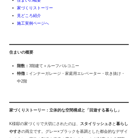
住まいの概要
家づくりストーリー
見どころ紹介
施工実例ページへ
住まいの概要
階数：
3階建て＋ルーフバルコニー
特徴：
インナーガレージ・家庭用エレベーター・吹き抜け・
中2階
家づくりストーリー：立体的な空間構成と「回遊する暮らし」
K様邸の家づくりで大切にされたのは、
スタイリッシュさ
と
暮らし
やすさ
の両立です。グレー×ブラックを基調とした都会的なデザイ