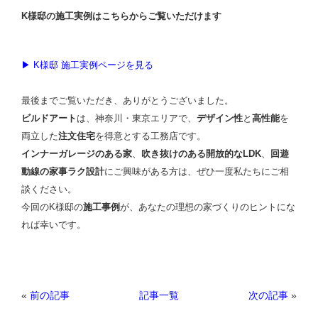
K様邸の施工実例はこちらからご覧いただけます
▶︎ K様邸 施工実例ページを見る
最後までご覧いただき、ありがとうございました。
ビルドアート
は、神奈川・東京エリアで、
デザイン性
と
高性能
を
両立した
注文住宅
を得意とする工務店です。
インナーガレージのある家
、
吹き抜けのある開放的なLDK
、
回遊
動線の家事ラク設計
にご興味がある方は、ぜひ一度私たちにご相
談ください。
今回のK様邸の
施工事例
が、あなたの理想の家づくりのヒントにな
れば幸いです。
«
前の記事
次の記事
»
記事一覧