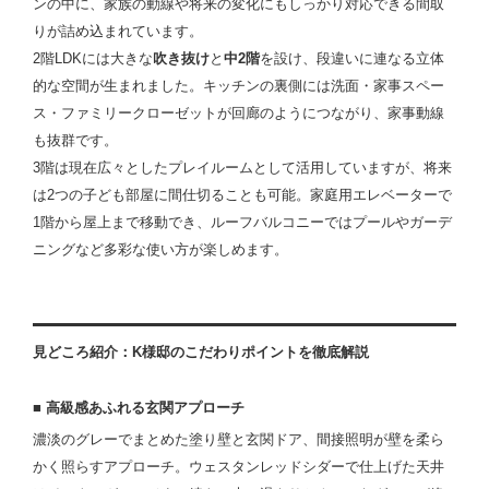
ンの中に、家族の動線や将来の変化にもしっかり対応できる間取
りが詰め込まれています。
2階LDKには大きな
吹き抜け
と
中2階
を設け、段違いに連なる立体
的な空間が生まれました。キッチンの裏側には洗面・家事スペー
ス・ファミリークローゼットが回廊のようにつながり、家事動線
も抜群です。
3階は現在広々としたプレイルームとして活用していますが、将来
は2つの子ども部屋に間仕切ることも可能。家庭用エレベーターで
1階から屋上まで移動でき、ルーフバルコニーではプールやガーデ
ニングなど多彩な使い方が楽しめます。
見どころ紹介：K様邸のこだわりポイントを徹底解説
■ 高級感あふれる玄関アプローチ
濃淡のグレーでまとめた塗り壁と玄関ドア、間接照明が壁を柔ら
かく照らすアプローチ。ウェスタンレッドシダーで仕上げた天井