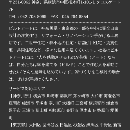
〒231-0062 神奈川県横浜市中区桜木町1-101-1 クロスゲート
7F
TEL：
042-705-8099
FAX：045-264-8854
ビルドアートは、神奈川県・東京都の一部を中心に完全自由
設計の注文住宅、リフォーム・リノベーション手がける工務
店です。二世帯住宅・狭小地の住宅・店舗併用住宅・賃貸住
宅・共同住宅など、様々な住宅を建てています。社名のビル
ドアートには、“人を感動させるものが芸術（アート）なら
ば、自分たちは家を建てる（ビルド）ことで住む人を感動さ
せたい”そんな意味を込めています。家づくりをご検討の場合
は、ぜひお声掛けください。
サービス対応エリア
【神奈川県】横浜市 川崎市 藤沢市 茅ヶ崎市 大和市 海老名市
座間市 綾瀬市 平塚市 寒川町 大磯町 二宮町 横須賀市 鎌倉市
逗子市 三浦市 葉山町 相模原市 秦野市 厚木市 伊勢原市 愛川
町
【東京都】大田区 世田谷区 目黒区 杉並区 練馬区 中野区 新宿