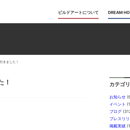
ビルドアートについて
DREAM HO
行きました！
た！
カテゴ
お知らせ
(
イベント
(1
ブログ
(31
プレスリリ
掲載実績
(1