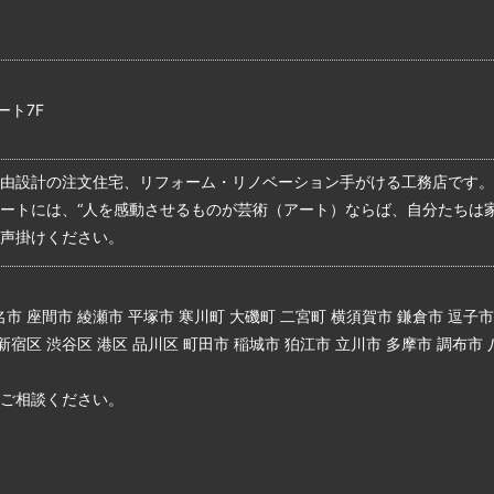
ート7F
由設計の注文住宅、リフォーム・リノベーション手がける工務店です。
ートには、“人を感動させるものが芸術（アート）ならば、自分たちは
声掛けください。
市 座間市 綾瀬市 平塚市 寒川町 大磯町 二宮町 横須賀市 鎌倉市 逗子市
新宿区 渋谷区 港区 品川区 町田市 稲城市 狛江市 立川市 多摩市 調布市
ご相談ください。