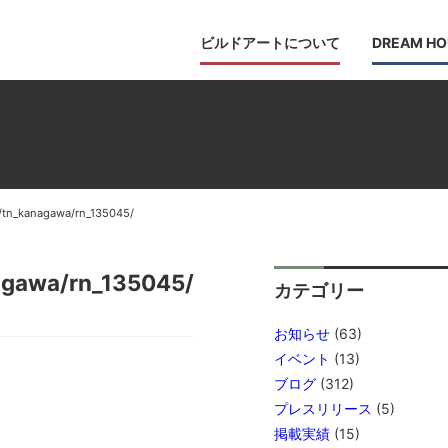
ビルドアートについて
DREAM HO
/tn_kanagawa/rn_135045/
agawa/rn_135045/
カテゴリー
お知らせ
(63)
イベント
(13)
ブログ
(312)
プレスリリース
(5)
掲載実績
(15)