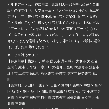
ビルドアートは、神奈川県・東京都の一部を中心に完全自由
設計の注文住宅、リフォーム・リノベーション手がける工務
店です。二世帯住宅・狭小地の住宅・店舗併用住宅・賃貸住
宅・共同住宅など、様々な住宅を建てています。社名のビル
ドアートには、“人を感動させるものが芸術（アート）なら
ば、自分たちは家を建てる（ビルド）ことで住む人を感動さ
せたい”そんな意味を込めています。家づくりをご検討の場合
は、ぜひお声掛けください。
サービス対応エリア
【神奈川県】横浜市 川崎市 藤沢市 茅ヶ崎市 大和市 海老名市
座間市 綾瀬市 平塚市 寒川町 大磯町 二宮町 横須賀市 鎌倉市
逗子市 三浦市 葉山町 相模原市 秦野市 厚木市 伊勢原市 愛川
町
【東京都】大田区 世田谷区 目黒区 杉並区 練馬区 中野区 新宿
区 渋谷区 港区 品川区 町田市 稲城市 狛江市 立川市 多摩市 調
布市 八王子市 日野市 府中市 武蔵野市 国分寺市 国立市 小金
井市 三鷹市