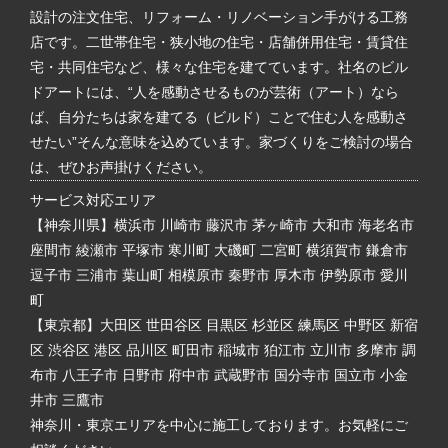
設計の注文住宅、リフォーム・リノベーション手がける工務
店です。二世帯住宅・狭小地の住宅・店舗併用住宅・賃貸住
宅・共同住宅など、様々な住宅を建てています。社名のビル
ドアートには、“人を感動させるものが芸術（アート）なら
ば、自分たちは家を建てる（ビルド）ことで住む人を感動さ
せたい”そんな意味を込めています。家づくりをご検討の場合
は、ぜひお声掛けください。
サービス対応エリア
【神奈川県】横浜市 川崎市 藤沢市 茅ヶ崎市 大和市 海老名市
座間市 綾瀬市 平塚市 寒川町 大磯町 二宮町 横須賀市 鎌倉市
逗子市 三浦市 葉山町 相模原市 秦野市 厚木市 伊勢原市 愛川
町
【東京都】大田区 世田谷区 目黒区 杉並区 練馬区 中野区 新宿
区 渋谷区 港区 品川区 町田市 稲城市 狛江市 立川市 多摩市 調
布市 八王子市 日野市 府中市 武蔵野市 国分寺市 国立市 小金
井市 三鷹市
神奈川・東京エリアを中心に施工しております。お気軽にご