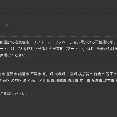
ート7F
由設計の注文住宅、リフォーム・リノベーション手がける工務店です。
ートには、“人を感動させるものが芸術（アート）ならば、自分たちは
声掛けください。
市 座間市 綾瀬市 平塚市 寒川町 大磯町 二宮町 横須賀市 鎌倉市 逗子市
新宿区 渋谷区 港区 品川区 町田市 稲城市 狛江市 立川市 多摩市 調布市
ご相談ください。