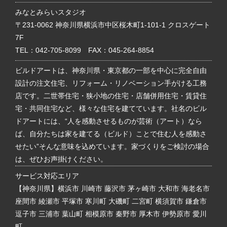
みなとみらいスタジオ
〒231-0062 神奈川県横浜市中区桜木町1-101-1 クロスゲート
7F
TEL：
042-705-8099
FAX：045-264-8854
ビルドアートは、神奈川県・東京都の一部を中心に完全自由
設計の注文住宅、リフォーム・リノベーション手がける工務
店です。二世帯住宅・狭小地の住宅・店舗併用住宅・賃貸住
宅・共同住宅など、様々な住宅を建てています。社名のビル
ドアートには、“人を感動させるものが芸術（アート）なら
ば、自分たちは家を建てる（ビルド）ことで住む人を感動さ
せたい”そんな意味を込めています。家づくりをご検討の場合
は、ぜひお声掛けください。
サービス対応エリア
【神奈川県】横浜市 川崎市 藤沢市 茅ヶ崎市 大和市 海老名市
座間市 綾瀬市 平塚市 寒川町 大磯町 二宮町 横須賀市 鎌倉市
逗子市 三浦市 葉山町 相模原市 秦野市 厚木市 伊勢原市 愛川
町