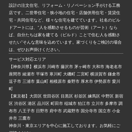
設計の注文住宅、リフォーム・リノベーション手がける工務
店です。二世帯住宅・狭小地の住宅・店舗併用住宅・賃貸住
宅・共同住宅など、様々な住宅を建てています。社名のビル
ドアートには、“人を感動させるものが芸術（アート）なら
ば、自分たちは家を建てる（ビルド）ことで住む人を感動さ
せたい”そんな意味を込めています。家づくりをご検討の場合
は、ぜひお声掛けください。
サービス対応エリア
【神奈川県】横浜市 川崎市 藤沢市 茅ヶ崎市 大和市 海老名市
座間市 綾瀬市 平塚市 寒川町 大磯町 二宮町 横須賀市 鎌倉市
逗子市 三浦市 葉山町 相模原市 秦野市 厚木市 伊勢原市 愛川
町
【東京都】大田区 世田谷区 目黒区 杉並区 練馬区 中野区 新宿
区 渋谷区 港区 品川区 町田市 稲城市 狛江市 立川市 多摩市 調
布市 八王子市 日野市 府中市 武蔵野市 国分寺市 国立市 小金
井市 三鷹市
神奈川・東京エリアを中心に施工しております。お気軽にご