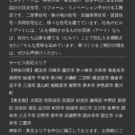
設計の注文住宅、リフォーム・リノベーション手がける工務
店です。二世帯住宅・狭小地の住宅・店舗併用住宅・賃貸住
宅・共同住宅など、様々な住宅を建てています。社名のビル
ドアートには、“人を感動させるものが芸術（アート）なら
ば、自分たちは家を建てる（ビルド）ことで住む人を感動さ
せたい”そんな意味を込めています。家づくりをご検討の場合
は、ぜひお声掛けください。
サービス対応エリア
【神奈川県】横浜市 川崎市 藤沢市 茅ヶ崎市 大和市 海老名市
座間市 綾瀬市 平塚市 寒川町 大磯町 二宮町 横須賀市 鎌倉市
逗子市 三浦市 葉山町 相模原市 秦野市 厚木市 伊勢原市 愛川
町
【東京都】大田区 世田谷区 目黒区 杉並区 練馬区 中野区 新宿
区 渋谷区 港区 品川区 町田市 稲城市 狛江市 立川市 多摩市 調
布市 八王子市 日野市 府中市 武蔵野市 国分寺市 国立市 小金
井市 三鷹市
神奈川・東京エリアを中心に施工しております。お気軽にご