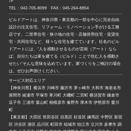
7F
TEL：
042-705-8099
FAX：045-264-8854
ビルドアートは、神奈川県・東京都の一部を中心に完全自由
設計の注文住宅、リフォーム・リノベーション手がける工務
店です。二世帯住宅・狭小地の住宅・店舗併用住宅・賃貸住
宅・共同住宅など、様々な住宅を建てています。社名のビル
ドアートには、“人を感動させるものが芸術（アート）なら
ば、自分たちは家を建てる（ビルド）ことで住む人を感動さ
せたい”そんな意味を込めています。家づくりをご検討の場合
は、ぜひお声掛けください。
サービス対応エリア
【神奈川県】横浜市 川崎市 藤沢市 茅ヶ崎市 大和市 海老名市
座間市 綾瀬市 平塚市 寒川町 大磯町 二宮町 横須賀市 鎌倉市
逗子市 三浦市 葉山町 相模原市 秦野市 厚木市 伊勢原市 愛川
町
【東京都】大田区 世田谷区 目黒区 杉並区 練馬区 中野区 新宿
区 渋谷区 港区 品川区 町田市 稲城市 狛江市 立川市 多摩市 調