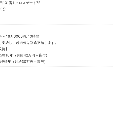
01番1 クロスゲート7F
3分
～16万6000円/40時間）
も支給し、超過分は別途支給します。
収例】
計経験10年（月給42万円＋賞与）
計経験5年（月給30万円＋賞与）