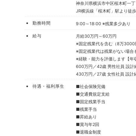
神奈川県横浜市中区桜木町一丁目1
JR横浜線「桜木町」駅より徒歩
勤務時間
9:00～18:00 ※残業多少あり
給与
月給
30万円～60万円
※固定残業代を含む（8万3000円
※固定残業代は残業がない場合
※経験・能力を評価します
【年
600万円／42歳 男性社員 設
430万円／27歳 女性社員 設
待遇・福利厚生
■社会保険完備
■交通費規定支給
■固定残業手当
■残業手当
■昇給あり
■賞与年2回
■退職金制度