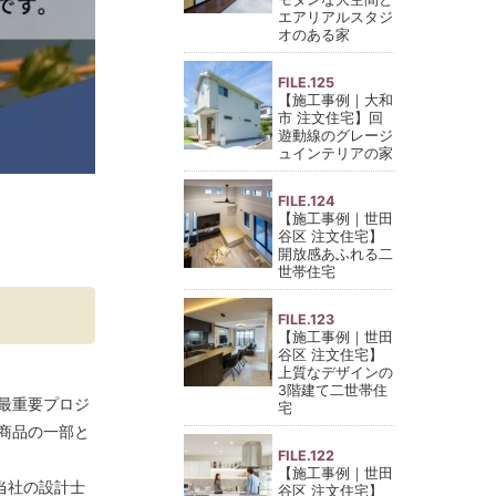
エアリアルスタジ
オのある家
FILE.125
【施工事例｜大和
市 注文住宅】回
遊動線のグレージ
ュインテリアの家
FILE.124
【施工事例｜世田
谷区 注文住宅】
開放感あふれる二
世帯住宅
FILE.123
【施工事例｜世田
谷区 注文住宅】
上質なデザインの
3階建て二世帯住
最重要プロジ
宅
商品の一部と
FILE.122
【施工事例｜世田
当社の設計士
谷区 注文住宅】