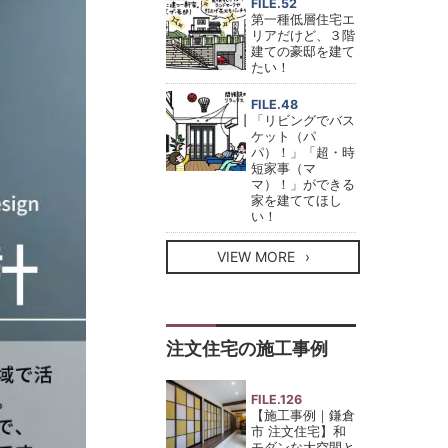
FILE.52
第一種低層住宅エ
リアだけど、３階
建ての豪邸を建て
たい！
FILE.48
「リビングでバス
ケット（パ
パ）！」「超・時
短家事（マ
マ）！」ができる
家を建ててほし
い！
VIEW MORE
注文住宅の施工事例
FILE.126
【施工事例｜鎌倉
市 注文住宅】和
モダンな大空間と