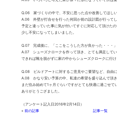
Q.06 家づくりの中で、不安に思った点や改善してほし
A.06 外壁が打合せを行った何回か前の設計図が行って
予定と違っていた事に気が付いてすぐに対応して頂けたの
少し不安になってしまいました。
Q.07 完成後に、「ここをこうした方が良かった・・・
A.07 シューズクロークを作って頂き、とても満足して
できれば靴を脱がずに家の中からシューズクロークに行け
Q.08 ビルドアートに対するご意見やご要望など、自由
A.08 かなり安い予算の中、私達の希望を盛り込んで頂
まだ住み始めて1ヶ月ぐらいですがとても快適に過ごせて
ありがとうござました。
（アンケート記入日2016年2月14日）
«
前の記事
記事一覧