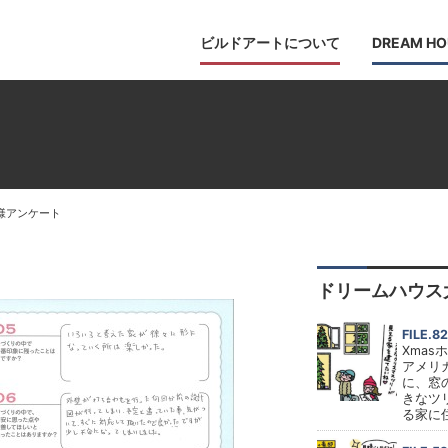
ビルドアートについて
DREAM HO
様アンケート
ドリームハウス
FILE.82
Xmas
アメリ
に、窓
きなツ
る家に