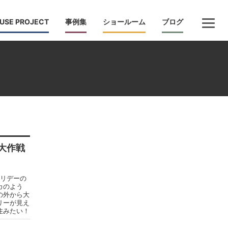
USE PROJECT
事例集
ショールーム
ブログ
大作戦
ホリデーの
カのよう
の外から大
リーが見え
住みたい！