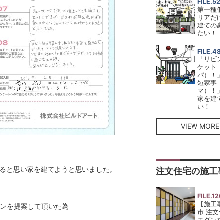
FILE.52
第一種
リアだ
建ての
たい！
FILE.4
「リビ
ケット
パ）！
短家事
マ）！
家を建
い！
VIEW MORE
なると思い家を建てようと思いました。
注文住宅の施工
FILE.12
【施工
ランを提案して頂いた為
市 注
モダン