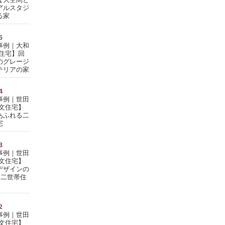
アルスタジ
る家
5
事例｜大和
文住宅】回
のグレージ
テリアの家
4
事例｜世田
注文住宅】
あふれる二
宅
3
事例｜世田
注文住宅】
デザインの
て二世帯住
2
事例｜世田
注文住宅】