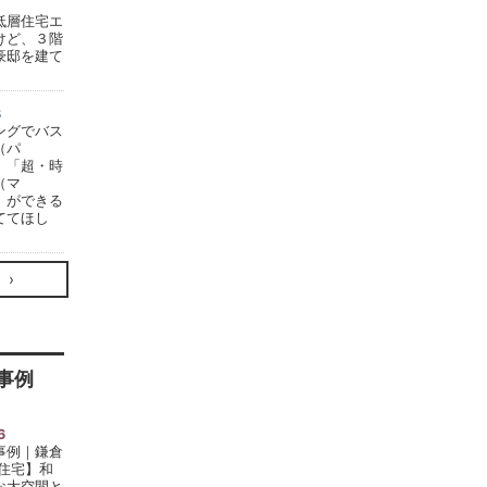
低層住宅エ
けど、３階
豪邸を建て
8
ングでバス
（パ
」「超・時
（マ
」ができる
ててほし
事例
6
事例｜鎌倉
文住宅】和
な大空間と