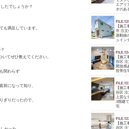
エアリ
ましたでしょうか？
オのあ
FILE.12
【施工
ても満足しています。
市 注
遊動線
ュイン
か？
FILE.12
についてぜひ教えてください。
【施工
谷区 
開放感
世帯住
も関わらず
FILE.12
直前になって知り、
【施工
谷区 
上質な
りぎりだったので、
3階建
宅
FILE.12
？
【施工
谷区 
楽しかった。