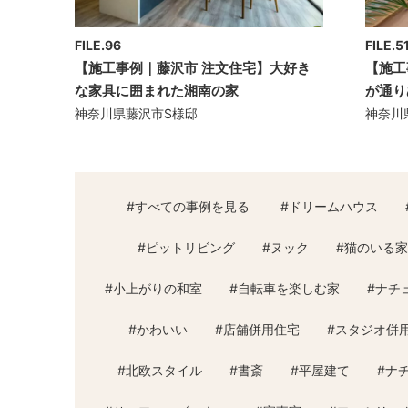
FILE.96
FILE.5
【施工事例｜藤沢市 注文住宅】大好き
【施工
な家具に囲まれた湘南の家
が通り
神奈川県藤沢市S様邸
神奈川
#すべての事例を見る
#
ドリームハウス
#
ピットリビング
#
ヌック
#
猫のいる家
#
小上がりの和室
#
自転車を楽しむ家
#
ナチ
#
かわいい
#
店舗併用住宅
#
スタジオ併
#
北欧スタイル
#
書斎
#
平屋建て
#
ナ