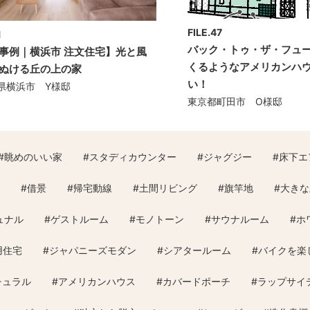
FILE.47
1
バック・トゥ・ザ・フュ
事例｜横浜市 注文住宅】光と風
くるようなアメリカンハ
ぬける丘の上の家
い！
県横浜市 Y様邸
東京都町田市 O様邸
#
眺めのいい家
#
スタディカウンター
#
ジャグジー
#
床下エ
#
借景
#
帰宅動線
#
土間リビング
#
旗竿地
#
大きな
ュナル
#
ゲストルーム
#
モノトーン
#
サウナルーム
#
ホ
用住宅
#
ジャパニーズモダン
#
シアタールーム
#
バイクを楽
チュラル
#
アメリカンハウス
#
カバードポーチ
#
ラップサイ