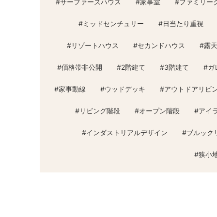
#
サーファーズハウス
#
家事室
#
ファミリー
#
ミッドセンチュリー
#
日当たり重視
#
リゾートハウス
#
セカンドハウス
#
露
#
価格帯非公開
#
2階建て
#
3階建て
#
ガ
#
家事動線
#
ウッドデッキ
#
アウトドアリビ
#
リビング階段
#
オープン階段
#
アイ
#
インダストリアルデザイン
#
ブルック
#
狭小