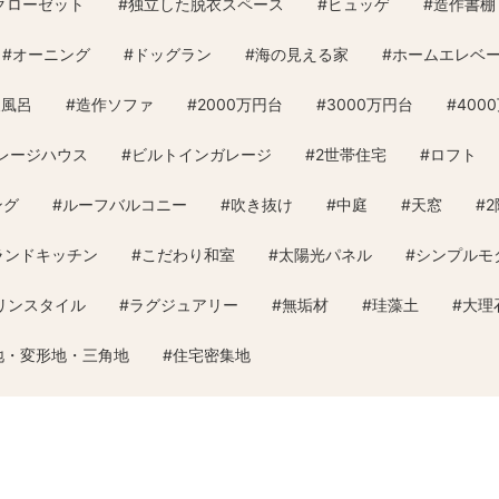
クローゼット
#
独立した脱衣スペース
#
ヒュッゲ
#
造作書棚
#
オーニング
#
ドッグラン
#
海の見える家
#
ホームエレベ
天風呂
#
造作ソファ
#
2000万円台
#
3000万円台
#
400
レージハウス
#
ビルトインガレージ
#
2世帯住宅
#
ロフト
ング
#
ルーフバルコニー
#
吹き抜け
#
中庭
#
天窓
#
ランドキッチン
#
こだわり和室
#
太陽光パネル
#
シンプルモ
リンスタイル
#
ラグジュアリー
#
無垢材
#
珪藻土
#
大理
地・変形地・三角地
#
住宅密集地