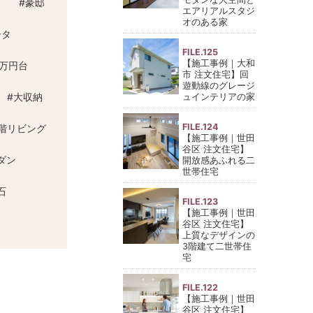
#
豪邸
エアリアルスタジ
オのある家
ータ
FILE.125
【施工事例｜大和
0万円台
市 注文住宅】回
遊動線のグレージ
#
大収納
ュインテリアの家
FILE.124
2階リビング
【施工事例｜世田
谷区 注文住宅】
ダン
開放感あふれる二
世帯住宅
石
FILE.123
【施工事例｜世田
谷区 注文住宅】
上質なデザインの
3階建て二世帯住
宅
FILE.122
【施工事例｜世田
谷区 注文住宅】