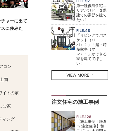
FILE.52
第一種低層住宅エ
リアだけど、３階
建ての豪邸を建て
たい！
ーチャーに出て
ウスに住みた
FILE.48
「リビングでバス
ケット（パ
パ）！」「超・時
短家事（マ
マ）！」ができる
家を建ててほし
い！
アコン
VIEW MORE
土間
ワイトの家
注文住宅の施工事例
しむ家
FILE.126
ディング
【施工事例｜鎌倉
市 注文住宅】和
モダンな大空間と