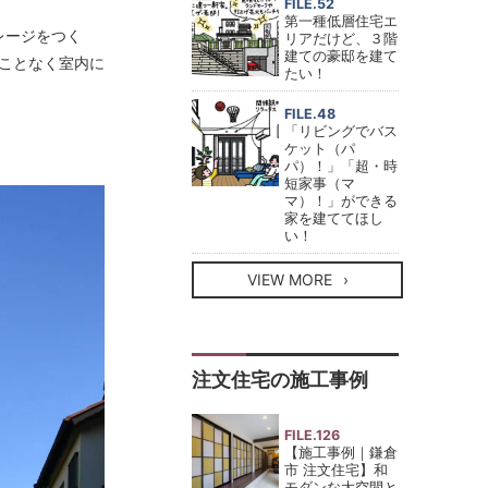
FILE.52
第一種低層住宅エ
レージをつく
リアだけど、３階
建ての豪邸を建て
ことなく室内に
たい！
FILE.48
「リビングでバス
ケット（パ
パ）！」「超・時
短家事（マ
マ）！」ができる
家を建ててほし
い！
VIEW MORE
注文住宅の施工事例
FILE.126
【施工事例｜鎌倉
市 注文住宅】和
モダンな大空間と