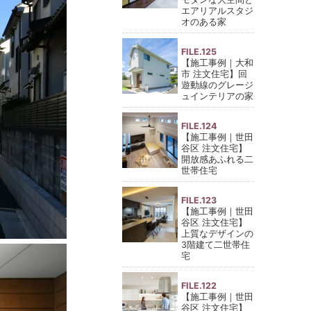
エアリアルスタジ
オのある家
FILE.125
【施工事例｜大和
市 注文住宅】回
遊動線のグレージ
ュインテリアの家
FILE.124
【施工事例｜世田
谷区 注文住宅】
開放感あふれる二
世帯住宅
FILE.123
【施工事例｜世田
谷区 注文住宅】
上質なデザインの
3階建て二世帯住
宅
FILE.122
【施工事例｜世田
谷区 注文住宅】