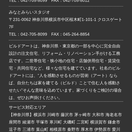
TEL：
042-705-8099
FAX：042-705-8012
みなとみらいスタジオ
〒231-0062 神奈川県横浜市中区桜木町1-101-1 クロスゲート
7F
TEL：
042-705-8099
FAX：045-264-8854
ビルドアートは、神奈川県・東京都の一部を中心に完全自由
設計の注文住宅、リフォーム・リノベーション手がける工務
店です。二世帯住宅・狭小地の住宅・店舗併用住宅・賃貸住
宅・共同住宅など、様々な住宅を建てています。社名のビル
ドアートには、“人を感動させるものが芸術（アート）なら
ば、自分たちは家を建てる（ビルド）ことで住む人を感動さ
せたい”そんな意味を込めています。家づくりをご検討の場合
は、ぜひお声掛けください。
サービス対応エリア
【神奈川県】横浜市 川崎市 藤沢市 茅ヶ崎市 大和市 海老名市
座間市 綾瀬市 平塚市 寒川町 大磯町 二宮町 横須賀市 鎌倉市
逗子市 三浦市 葉山町 相模原市 秦野市 厚木市 伊勢原市 愛川