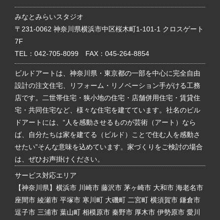
みなとみらいスタジオ
〒231-0062 神奈川県横浜市中区桜木町1-101-1 クロスゲート
7F
TEL：
042-705-8099
FAX：045-264-8854
ビルドアートは、神奈川県・東京都の一部を中心に完全自由
設計の注文住宅、リフォーム・リノベーション手がける工務
店です。二世帯住宅・狭小地の住宅・店舗併用住宅・賃貸住
宅・共同住宅など、様々な住宅を建てています。社名のビル
ドアートには、“人を感動させるものが芸術（アート）なら
ば、自分たちは家を建てる（ビルド）ことで住む人を感動さ
せたい”そんな意味を込めています。家づくりをご検討の場合
は、ぜひお声掛けください。
サービス対応エリア
【神奈川県】横浜市 川崎市 藤沢市 茅ヶ崎市 大和市 海老名市
座間市 綾瀬市 平塚市 寒川町 大磯町 二宮町 横須賀市 鎌倉市
逗子市 三浦市 葉山町 相模原市 秦野市 厚木市 伊勢原市 愛川