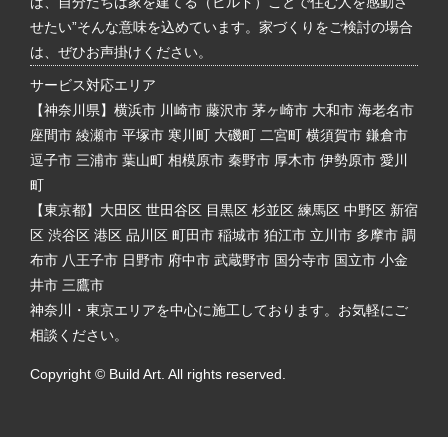
ば、自分たちは家を建てる（ビルド）ことで住む人を感動さ
せたい”そんな意味を込めています。家づくりをご検討の場合
は、ぜひお声掛けください。
サービス対応エリア
【神奈川県】横浜市 川崎市 藤沢市 茅ヶ崎市 大和市 海老名市
座間市 綾瀬市 平塚市 寒川町 大磯町 二宮町 横須賀市 鎌倉市
逗子市 三浦市 葉山町 相模原市 秦野市 厚木市 伊勢原市 愛川
町
【東京都】大田区 世田谷区 目黒区 杉並区 練馬区 中野区 新宿
区 渋谷区 港区 品川区 町田市 稲城市 狛江市 立川市 多摩市 調
布市 八王子市 日野市 府中市 武蔵野市 国分寺市 国立市 小金
井市 三鷹市
神奈川・東京エリアを中心に施工しております。お気軽にご
相談ください。
Copyright © Build Art. All rights reserved.