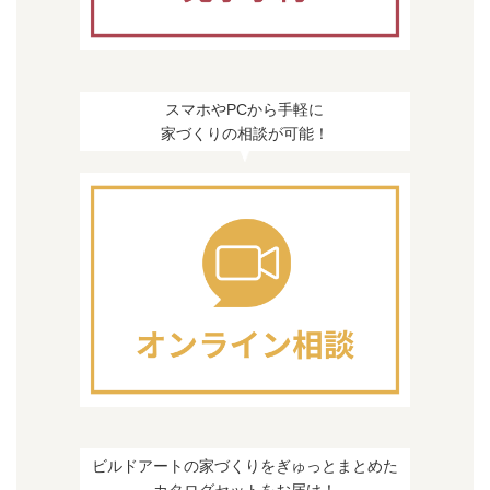
に提供する場合。
お客様の同意がある場合
お客様個人を識別することができない状態で開
示する場合
スマホやPCから手軽に
法令等により開示を要求された場合
家づくりの相談が可能！
人の生命、身体又は財産の保護のために必要で
あって、お客様の同意を得ることが困難である
場合
5. お客様情報の開示、訂正、削除、利用停止等に
ついて
当社に保有されている個人情報について、お客様
自身が開示、訂正、削除、利用停止を要請される
場合は、当社まで直接ご請求ください。ご本人か
らの請求であることが確認でき次第、合理的な期
間内にお客様の個人情報を開示、訂正、削除、利
ビルドアートの家づくりをぎゅっとまとめた
用停止の処置を行います。