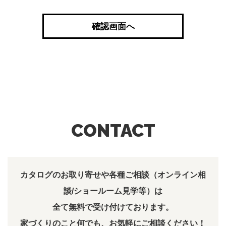
的で利用します。
お客様への住宅プランの提案を行なう場合
お客様の住宅を建築する場合、工事を円滑かつ
適正に行なうため
必要に応じてお客様とのご連絡を取らせていた
だく場合
当社が建築したお客様宅のアフターメンテナン
スを行なうため
お客様への当社のサービスや商品などの情報を
CONTACT
的確にご案内する場合
お客様に対してハガキ・手紙、イベント案内の
ＤＭなどを郵送する場合
カタログのお取り寄せや各種ご相談（オンライン相
談/ショールーム見学等）は
3. お客様情報の安全管理について
全て無料で受け付けております。
お客さま情報の漏えい、紛失、破壊、改ざんなど
を防止するため、従業者に対する教育、盗難の防
家づくりのこと何でも、お気軽にご相談ください！