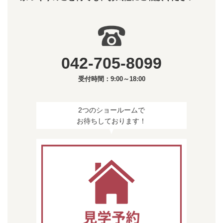
止、情報システムのセキュリティ対策など、必要
かつ適切な安全管理措置を講じてまいります。
042-705-8099
4. お客さま情報の第三者提供について
当社では下記の場合において、お客様の個人情報
受付時間：9:00～18:00
（お客様の家づくりの過程でお預かりする個人情
報及び設計図書など）を第三者提供させていただ
2つのショールームで
きます。 但し、お客様ご本人からご依頼がある場
お待ちしております！
合は、それに応じて個人情報の第三者提供を停止
いたします。
お客様の住宅を円滑に建築する為に、業務の協
力を要請する企業及び個人に提供する場合。
お客様のご要望によりお客様に代わって当社が
住宅ローンや保障・保険などの調査及び手続き
を行なうとき、金融機関や保障・保険会社など