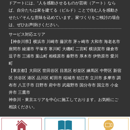
ドアートには、“人を感動させるものが芸術（アート）なら
ば、自分たちは家を建てる（ビルド）ことで住む人を感動さ
せたい”そんな意味を込めています。家づくりをご検討の場合
は、ぜひお声掛けください。
サービス対応エリア
【神奈川県】横浜市 川崎市 藤沢市 茅ヶ崎市 大和市 海老名市
座間市 綾瀬市 平塚市 寒川町 大磯町 二宮町 横須賀市 鎌倉市
逗子市 三浦市 葉山町 相模原市 秦野市 厚木市 伊勢原市 愛川
町
【東京都】大田区 世田谷区 目黒区 杉並区 練馬区 中野区 新宿
区 渋谷区 港区 品川区 町田市 稲城市 狛江市 立川市 多摩市 調
布市 八王子市 日野市 府中市 武蔵野市 国分寺市 国立市 小金
井市 三鷹市
神奈川・東京エリアを中心に施工しております。お気軽にご
相談ください。
Copyright © Build Art. All rights reserved.