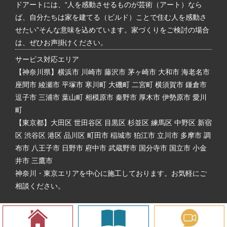
ドアートには、“人を感動させるものが芸術（アート）なら
ば、自分たちは家を建てる（ビルド）ことで住む人を感動さ
せたい”そんな意味を込めています。家づくりをご検討の場合
は、ぜひお声掛けください。
サービス対応エリア
【神奈川県】横浜市 川崎市 藤沢市 茅ヶ崎市 大和市 海老名市
座間市 綾瀬市 平塚市 寒川町 大磯町 二宮町 横須賀市 鎌倉市
逗子市 三浦市 葉山町 相模原市 秦野市 厚木市 伊勢原市 愛川
町
【東京都】大田区 世田谷区 目黒区 杉並区 練馬区 中野区 新宿
区 渋谷区 港区 品川区 町田市 稲城市 狛江市 立川市 多摩市 調
布市 八王子市 日野市 府中市 武蔵野市 国分寺市 国立市 小金
井市 三鷹市
神奈川・東京エリアを中心に施工しております。お気軽にご
相談ください。
Copyright © Build Art. All rights reserved.