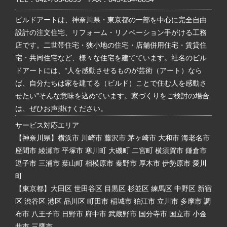
ビルドアートは、神奈川県・東京都の一部を中心に完全自由
設計の注文住宅、リフォーム・リノベーション手がける工務
店です。二世帯住宅・狭小地の住宅・店舗併用住宅・賃貸住
宅・共同住宅など、様々な住宅を建てています。社名のビル
ドアートには、“人を感動させるものが芸術（アート）なら
ば、自分たちは家を建てる（ビルド）ことで住む人を感動さ
せたい”そんな意味を込めています。家づくりをご検討の場合
は、ぜひお声掛けください。
サービス対応エリア
【神奈川県】横浜市 川崎市 藤沢市 茅ヶ崎市 大和市 海老名市
座間市 綾瀬市 平塚市 寒川町 大磯町 二宮町 横須賀市 鎌倉市
逗子市 三浦市 葉山町 相模原市 秦野市 厚木市 伊勢原市 愛川
町
【東京都】大田区 世田谷区 目黒区 杉並区 練馬区 中野区 新宿
区 渋谷区 港区 品川区 町田市 稲城市 狛江市 立川市 多摩市 調
布市 八王子市 日野市 府中市 武蔵野市 国分寺市 国立市 小金
井市 三鷹市