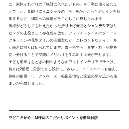
に、家族それぞれの「絶対に入れたいもの」を丁寧に盛り込むこ
とでした。妻飾りにイニシャルの「M」をかたどったデザインを採
用するなど、細部への愛情がそこかしこに感じられます。
奥様がどうしても叶えたかった
折り上げ天井とシャンデリア
はリ
ビングの主役として存在感を放ち、フレンチスタイルのダイニン
グキッチンや花型タイルの洗面室など、エレガントなディテール
が随所に散りばめられています。白一色でも、素材・柄・明度を
使い分けることで空間にメリハリを生み出す工夫が光ります。
子ども部屋はおとぎの国のようなホワイトインテリアで仕上げ、
将来は2部屋に分割できる設計に。さらにロフトスペースも備え、
趣味の部屋・ワークスペース・秘密基地など家族の夢が広がる住
まいが完成しました。
見どころ紹介：M様邸のこだわりポイントを徹底解説