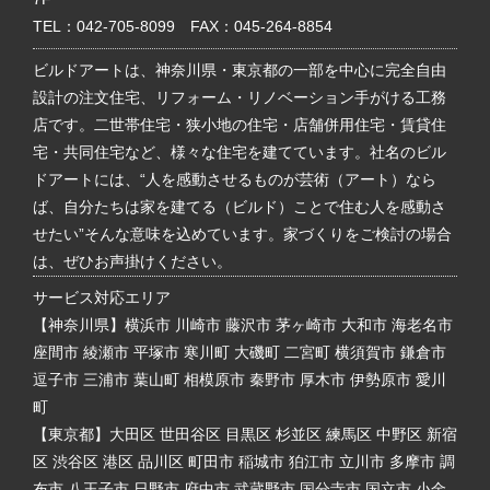
TEL：
042-705-8099
FAX：045-264-8854
ビルドアートは、神奈川県・東京都の一部を中心に完全自由
設計の注文住宅、リフォーム・リノベーション手がける工務
店です。二世帯住宅・狭小地の住宅・店舗併用住宅・賃貸住
宅・共同住宅など、様々な住宅を建てています。社名のビル
ドアートには、“人を感動させるものが芸術（アート）なら
ば、自分たちは家を建てる（ビルド）ことで住む人を感動さ
せたい”そんな意味を込めています。家づくりをご検討の場合
は、ぜひお声掛けください。
サービス対応エリア
【神奈川県】横浜市 川崎市 藤沢市 茅ヶ崎市 大和市 海老名市
座間市 綾瀬市 平塚市 寒川町 大磯町 二宮町 横須賀市 鎌倉市
逗子市 三浦市 葉山町 相模原市 秦野市 厚木市 伊勢原市 愛川
町
【東京都】大田区 世田谷区 目黒区 杉並区 練馬区 中野区 新宿
区 渋谷区 港区 品川区 町田市 稲城市 狛江市 立川市 多摩市 調
布市 八王子市 日野市 府中市 武蔵野市 国分寺市 国立市 小金