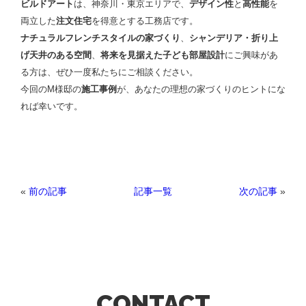
ビルドアート
は、神奈川・東京エリアで、
デザイン性
と
高性能
を
両立した
注文住宅
を得意とする工務店です。
ナチュラルフレンチスタイルの家づくり
、
シャンデリア・折り上
げ天井のある空間
、
将来を見据えた子ども部屋設計
にご興味があ
る方は、ぜひ一度私たちにご相談ください。
今回のM様邸の
施工事例
が、あなたの理想の家づくりのヒントにな
れば幸いです。
«
前の記事
次の記事
»
記事一覧
CONTACT