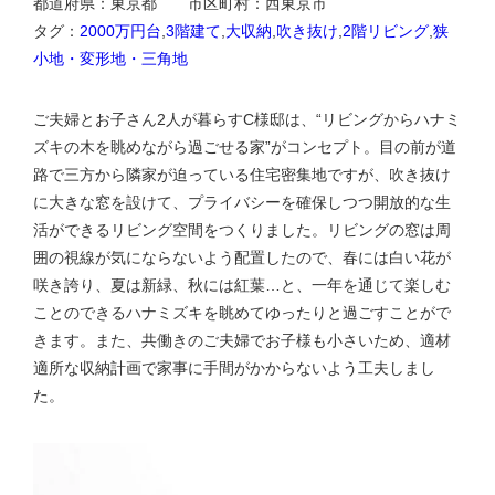
都道府県：東京都 市区町村：西東京市
タグ：
2000万円台
,
3階建て
,
大収納
,
吹き抜け
,
2階リビング
,
狭
小地・変形地・三角地
ご夫婦とお子さん2人が暮らすC様邸は、“リビングからハナミ
ズキの木を眺めながら過ごせる家”がコンセプト。目の前が道
路で三方から隣家が迫っている住宅密集地ですが、吹き抜け
に大きな窓を設けて、プライバシーを確保しつつ開放的な生
活ができるリビング空間をつくりました。リビングの窓は周
囲の視線が気にならないよう配置したので、春には白い花が
咲き誇り、夏は新緑、秋には紅葉…と、一年を通じて楽しむ
ことのできるハナミズキを眺めてゆったりと過ごすことがで
きます。また、共働きのご夫婦でお子様も小さいため、適材
適所な収納計画で家事に手間がかからないよう工夫しまし
た。