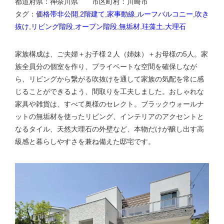
都道府県：神奈川県 市区町村：川崎市
タグ：
価格帯非公開
,
2階建て
,
家事動線
,
ルーフバルコニー
,
吹き
抜け
,
リビング階段
,
オープン階段
,
無垢材
,
珪藻土
,
大理石
家族構成は、ご夫婦＋お子様２人（姉妹）＋お母様の5人。家
族全員分の個室を作り、プライベートな空間を確保しなが
ら、リビングから繋がる吹抜けを通して家族の気配を常に感
じることができるよう、間取りを工夫しました。おしゃれな
家具や雑貨は、すべて奥様のセレクト。ブラックウォールナ
ットの無垢材を使ったリビング、インテリアのアクセントと
なるタイル、天然大理石の外壁など、本物だけが醸し出す高
級感と暮らしやすさを兼ね備えた邸宅です。