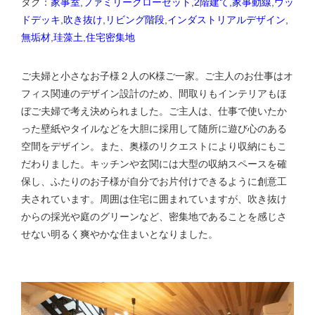
タグ：
家事室
,
ファミリークローゼット
,
2階建て
,
家事動線
,
ウッ
ドデッキ
,
吹き抜け
,
リビング階段
,
インダストリアルデザイン
,
無垢材
,
珪藻土
,
住宅密集地
ご夫婦と小さなお子様２人のK様ご一家。ご主人のお仕事はオ
フィス関連のデザイン設計のため、間取りもインテリアもほ
ぼご夫婦で考え決められました。ご主人は、仕事で使いたか
った壁紙やタイルなどを大胆に採用して随所に遊び心のある
空間をデザイン。また、奥様のリクエストにより収納にもこ
だわりました。キッチンや玄関には大型の収納スペースを確
保し、ふたりのお子様が自分でお片付けできるように創意工
夫されています。周囲は住宅に囲まれていますが、吹き抜け
からの採光や庭のグリーンなど、密集地であることを感じさ
せない明るく爽やかな住まいとなりました。