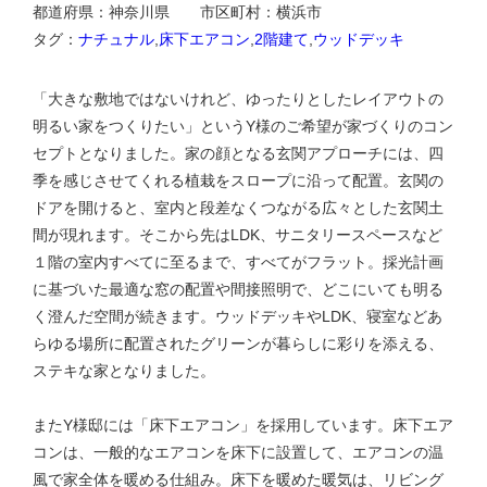
都道府県：神奈川県 市区町村：横浜市
タグ：
ナチュナル
,
床下エアコン
,
2階建て
,
ウッドデッキ
「大きな敷地ではないけれど、ゆったりとしたレイアウトの
明るい家をつくりたい」というY様のご希望が家づくりのコン
セプトとなりました。家の顔となる玄関アプローチには、四
季を感じさせてくれる植栽をスロープに沿って配置。玄関の
ドアを開けると、室内と段差なくつながる広々とした玄関土
間が現れます。そこから先はLDK、サニタリースペースなど
１階の室内すべてに至るまで、すべてがフラット。採光計画
に基づいた最適な窓の配置や間接照明で、どこにいても明る
く澄んだ空間が続きます。ウッドデッキやLDK、寝室などあ
らゆる場所に配置されたグリーンが暮らしに彩りを添える、
ステキな家となりました。
またY様邸には「床下エアコン」を採用しています。床下エア
コンは、一般的なエアコンを床下に設置して、エアコンの温
風で家全体を暖める仕組み。床下を暖めた暖気は、リビング