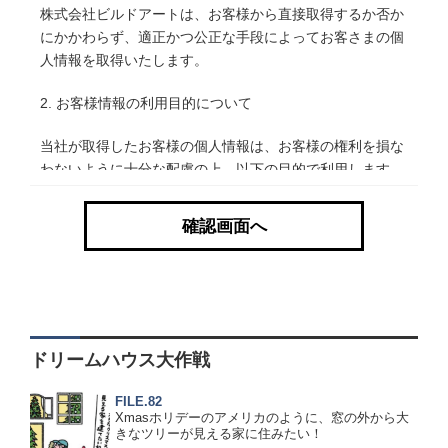
株式会社ビルドアートは、お客様から直接取得するか否か
にかかわらず、適正かつ公正な手段によってお客さまの個
人情報を取得いたします。
2. お客様情報の利用目的について
当社が取得したお客様の個人情報は、お客様の権利を損な
わないように十分な配慮の上、以下の目的で利用します。
お客様への住宅プランの提案を行なう場合
お客様の住宅を建築する場合、工事を円滑かつ適正に
行なうため
必要に応じてお客様とのご連絡を取らせていただく場
合
当社が建築したお客様宅のアフターメンテナンスを行
なうため
ドリームハウス大作戦
お客様への当社のサービスや商品などの情報を的確に
ご案内する場合
FILE.82
お客様に対してハガキ・手紙、イベント案内のＤＭな
Xmasホリデーのアメリカのように、窓の外から大
きなツリーが見える家に住みたい！
どを郵送する場合