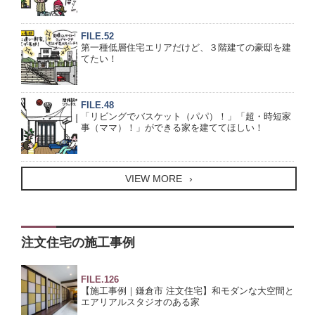
FILE.52
3. お客様情報の安全管理について
第一種低層住宅エリアだけど、３階建ての豪邸を建
てたい！
お客さま情報の漏えい、紛失、破壊、改ざんなどを防止す
るため、従業者に対する教育、盗難の防止、情報システム
FILE.48
のセキュリティ対策など、必要かつ適切な安全管理措置を
「リビングでバスケット（パパ）！」「超・時短家
講じてまいります。
事（ママ）！」ができる家を建ててほしい！
4. お客さま情報の第三者提供について
VIEW MORE
当社では下記の場合において、お客様の個人情報（お客様
の家づくりの過程でお預かりする個人情報及び設計図書な
ど）を第三者提供させていただきます。 但し、お客様ご本
人からご依頼がある場合は、それに応じて個人情報の第三
注文住宅の施工事例
者提供を停止いたします。
FILE.126
お客様の住宅を円滑に建築する為に、業務の協力を要
【施工事例｜鎌倉市 注文住宅】和モダンな大空間と
請する企業及び個人に提供する場合。
エアリアルスタジオのある家
お客様のご要望によりお客様に代わって当社が住宅ロ