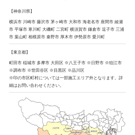
【神奈川県】
横浜市 川崎市 藤沢市 茅ヶ崎市 大和市 海老名市 座間市 綾瀬
市 平塚市 寒川町 大磯町 二宮町 横須賀市 鎌倉市 逗子市 三浦
市 葉山町 相模原市 秦野市 厚木市 伊勢原市 愛川町
【東京都】
町田市 稲城市 多摩市 大田区 ※八王子市 ※日野市 ※狛江市
※調布市 ※世田谷区 ※目黒区 ※品川区
※印の市区町村については一部施工エリア外となります。詳
細はお問い合わせください。