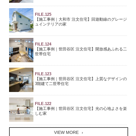
ーンや保障・保険などの調査及び手続きを行なうと
き、金融機関や保障・保険会社などに提供する場合。
FILE.125
【施工事例｜大和市 注文住宅】回遊動線のグレージ
お客様の同意がある場合
ュインテリアの家
お客様個人を識別することができない状態で開示する
場合
法令等により開示を要求された場合
FILE.124
人の生命、身体又は財産の保護のために必要であっ
【施工事例｜世田谷区 注文住宅】開放感あふれる二
世帯住宅
て、お客様の同意を得ることが困難である場合
FILE.123
5. お客様情報の開示、訂正、削除、利用停止等について
【施工事例｜世田谷区 注文住宅】上質なデザインの
3階建て二世帯住宅
当社に保有されている個人情報について、お客様自身が開
示、訂正、削除、利用停止を要請される場合は、当社まで
FILE.122
直接ご請求ください。ご本人からの請求であることが確認
【施工事例｜世田谷区 注文住宅】光の心地よさを楽
でき次第、合理的な期間内にお客様の個人情報を開示、訂
しむ家
正、削除、利用停止の処置を行います。
上記内容に関しましてご質問などがございましたら、当社
VIEW MORE