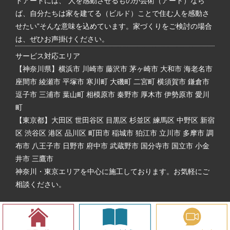
ドアートには、“人を感動させるものが芸術（アート）なら
ば、自分たちは家を建てる（ビルド）ことで住む人を感動さ
せたい”そんな意味を込めています。家づくりをご検討の場合
は、ぜひお声掛けください。
サービス対応エリア
【神奈川県】横浜市 川崎市 藤沢市 茅ヶ崎市 大和市 海老名市
座間市 綾瀬市 平塚市 寒川町 大磯町 二宮町 横須賀市 鎌倉市
逗子市 三浦市 葉山町 相模原市 秦野市 厚木市 伊勢原市 愛川
町
【東京都】大田区 世田谷区 目黒区 杉並区 練馬区 中野区 新宿
区 渋谷区 港区 品川区 町田市 稲城市 狛江市 立川市 多摩市 調
布市 八王子市 日野市 府中市 武蔵野市 国分寺市 国立市 小金
井市 三鷹市
神奈川・東京エリアを中心に施工しております。お気軽にご
相談ください。
Copyright © Build Art. All rights reserved.