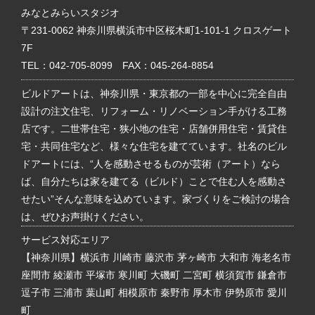
みなとみらいスタジオ
〒231-0062 神奈川県横浜市中区桜木町1-101-1 クロスゲート
7F
TEL：
042-705-8099
FAX：045-264-8854
ビルドアートは、神奈川県・東京都の一部を中心に完全自由
設計の注文住宅、リフォーム・リノベーション手がける工務
店です。二世帯住宅・狭小地の住宅・店舗併用住宅・賃貸住
宅・共同住宅など、様々な住宅を建てています。社名のビル
ドアートには、“人を感動させるものが芸術（アート）なら
ば、自分たちは家を建てる（ビルド）ことで住む人を感動さ
せたい”そんな意味を込めています。家づくりをご検討の場合
は、ぜひお声掛けください。
サービス対応エリア
【神奈川県】横浜市 川崎市 藤沢市 茅ヶ崎市 大和市 海老名市
座間市 綾瀬市 平塚市 寒川町 大磯町 二宮町 横須賀市 鎌倉市
逗子市 三浦市 葉山町 相模原市 秦野市 厚木市 伊勢原市 愛川
町