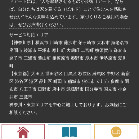
ドアートには、“人を感動させるものが芸術（アート）なら
ば、自分たちは家を建てる（ビルド）ことで住む人を感動さ
せたい”そんな意味を込めています。家づくりをご検討の場合
は、ぜひお声掛けください。
サービス対応エリア
【神奈川県】横浜市 川崎市 藤沢市 茅ヶ崎市 大和市 海老名市
座間市 綾瀬市 平塚市 寒川町 大磯町 二宮町 横須賀市 鎌倉市
逗子市 三浦市 葉山町 相模原市 秦野市 厚木市 伊勢原市 愛川
町
【東京都】大田区 世田谷区 目黒区 杉並区 練馬区 中野区 新宿
区 渋谷区 港区 品川区 町田市 稲城市 狛江市 立川市 多摩市 調
布市 八王子市 日野市 府中市 武蔵野市 国分寺市 国立市 小金
井市 三鷹市
神奈川・東京エリアを中心に施工しております。お気軽にご
相談ください。
Copyright © Build Art. All rights reserved.