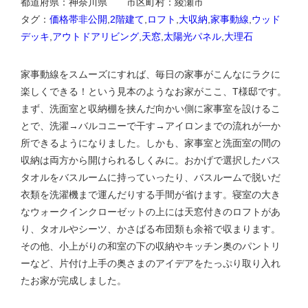
都道府県：神奈川県 市区町村：綾瀬市
タグ：
価格帯非公開
,
2階建て
,
ロフト
,
大収納
,
家事動線
,
ウッド
デッキ
,
アウトドアリビング
,
天窓
,
太陽光パネル
,
大理石
家事動線をスムーズにすれば、毎日の家事がこんなにラクに
楽しくできる！という見本のようなお家がここ、T様邸です。
まず、洗面室と収納棚を挟んだ向かい側に家事室を設けるこ
とで、洗濯→バルコニーで干す→アイロンまでの流れが一か
所できるようになりました。しかも、家事室と洗面室の間の
収納は両方から開けられるしくみに。おかげで選択したバス
タオルをバスルームに持っていったり、バスルームで脱いだ
衣類を洗濯機まで運んだりする手間が省けます。寝室の大き
なウォークインクローゼットの上には天窓付きのロフトがあ
り、タオルやシーツ、かさばる布団類も余裕で収まります。
その他、小上がりの和室の下の収納やキッチン奥のパントリ
ーなど、片付け上手の奥さまのアイデアをたっぷり取り入れ
たお家が完成しました。