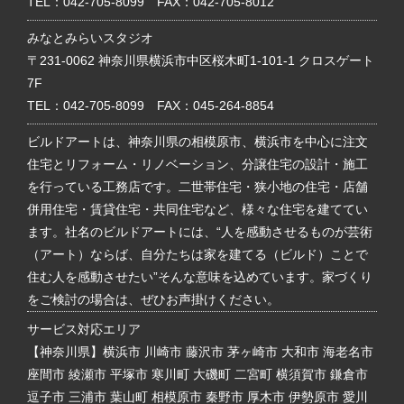
TEL：
042-705-8099
FAX：042-705-8012
みなとみらいスタジオ
〒231-0062 神奈川県横浜市中区桜木町1-101-1 クロスゲート
7F
TEL：
042-705-8099
FAX：045-264-8854
ビルドアートは、神奈川県の相模原市、横浜市を中心に注文
住宅とリフォーム・リノベーション、分譲住宅の設計・施工
を行っている工務店です。二世帯住宅・狭小地の住宅・店舗
併用住宅・賃貸住宅・共同住宅など、様々な住宅を建ててい
ます。社名のビルドアートには、“人を感動させるものが芸術
（アート）ならば、自分たちは家を建てる（ビルド）ことで
住む人を感動させたい”そんな意味を込めています。家づくり
をご検討の場合は、ぜひお声掛けください。
サービス対応エリア
【神奈川県】横浜市 川崎市 藤沢市 茅ヶ崎市 大和市 海老名市
座間市 綾瀬市 平塚市 寒川町 大磯町 二宮町 横須賀市 鎌倉市
逗子市 三浦市 葉山町 相模原市 秦野市 厚木市 伊勢原市 愛川