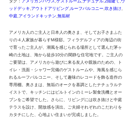
タグ：
アメリカンハウス
,
ゲストルーム
,
ナチュナル
,
2階建て
,
ウ
ッドデッキ
,
アウトドアリビング
,
ルーフバルコニー
,
吹き抜け
,
中庭
,
アイランドキッチン
,
無垢材
アメリカ人のご主人と日本人の奥さま、そしてお子さまふた
りの４人家族が暮らすM様邸。フィラデルフィアの海辺の街
で育ったご主人が、潮風を感じられる場所として選んだ茅ヶ
崎の土地は、海から徒歩10分の閑静な住宅地です。ご主人の
ご要望は、アメリカから遊びに来る友人や親族のための、ト
イレ・洗面・シャワー完備のゲストルームや、海風を感じら
れるルーフバルコニー、そして趣味のレコードを飾る造作の
専用棚。奥さまは、無垢のオークを基調としたナチュラルテ
イストで、キッチンにはビルトインのミーレ製食洗機とオー
ブンをご希望でした。さらに、リビングには吹き抜けと中庭
テラスを設け、開放感を演出。ご夫婦それぞれのこだわりを
カタチにした、心地よい住まいが完成しました。