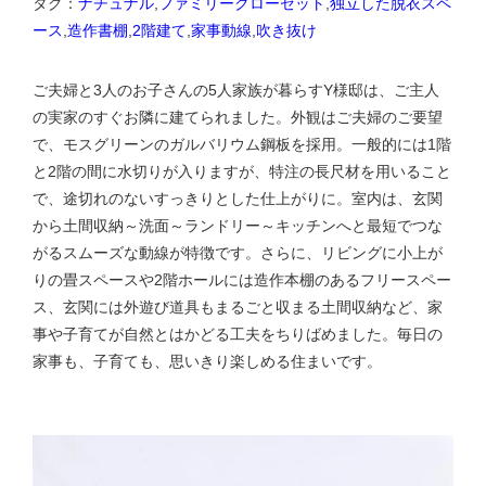
タグ：
ナチュナル
,
ファミリークローゼット
,
独立した脱衣スペ
ース
,
造作書棚
,
2階建て
,
家事動線
,
吹き抜け
ご夫婦と3人のお子さんの5人家族が暮らすY様邸は、ご主人
の実家のすぐお隣に建てられました。外観はご夫婦のご要望
で、モスグリーンのガルバリウム鋼板を採用。一般的には1階
と2階の間に水切りが入りますが、特注の長尺材を用いること
で、途切れのないすっきりとした仕上がりに。室内は、玄関
から土間収納～洗面～ランドリー～キッチンへと最短でつな
がるスムーズな動線が特徴です。さらに、リビングに小上が
りの畳スペースや2階ホールには造作本棚のあるフリースペー
ス、玄関には外遊び道具もまるごと収まる土間収納など、家
事や子育てが自然とはかどる工夫をちりばめました。毎日の
家事も、子育ても、思いきり楽しめる住まいです。