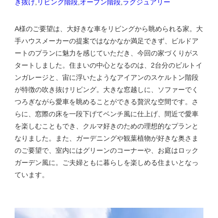
き抜け
,
リビング階段
,
オープン階段
,
ラグジュアリー
A様のご要望は、大好きな車をリビングから眺められる家。大
手ハウスメーカーの提案ではなかなか満足できず、ビルドア
ートのプランに魅力を感じていただき、今回の家づくりがス
タートしました。住まいの中心となるのは、2台分のビルトイ
ンガレージと、宙に浮いたようなアイアンのスケルトン階段
が特徴の吹き抜けリビング。大きな窓越しに、ソファーでく
つろぎながら愛車を眺めることができる贅沢な空間です。さ
らに、窓際の床を一段下げてベンチ風に仕上げ、間近で愛車
を楽しむこともでき、クルマ好きのための理想的なプランと
なりました。また、ガーデニングや観葉植物が好きな奥さま
のご要望で、室内にはグリーンのコーナーや、お庭はロック
ガーデン風に。ご夫婦ともに暮らしを楽しめる住まいとなっ
ています。