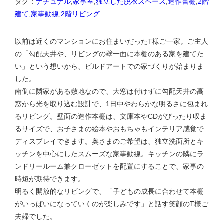
タグ：
ナチュナル
,
家事室
,
独立した脱衣スペース
,
造作書棚
,
2階
建て
,
家事動線
,
2階リビング
以前は近くのマンションにお住まいだったT様ご一家。ご主人
の「勾配天井や、リビングの壁一面に本棚のある家を建てた
い」という想いから、ビルドアートでの家づくりが始まりま
した。
南側に隣家がある敷地なので、大窓は付けずに勾配天井の高
窓から光を取り込む設計で、1日中やわらかな明るさに包まれ
るリビング。壁面の造作本棚は、文庫本やCDがぴったり収ま
るサイズで、お子さまの絵本やおもちゃもインテリア感覚で
ディスプレイできます。奥さまのご希望は、独立洗面所とキ
ッチンを中心にしたスムーズな家事動線。キッチンの隣にラ
ンドリールーム兼クローゼットを配置にすることで、家事の
時短が期待できます。
明るく開放的なリビングで、「子どもの成長に合わせて本棚
がいっぱいになっていくのが楽しみです」と話す笑顔のT様ご
夫婦でした。