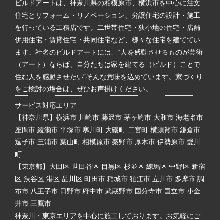
ビルドアートは、神奈川県の相模原市、横浜市を中心に注文
住宅とリフォーム・リノベーション、分譲住宅の設計・施工
を行っている工務店です。二世帯住宅・狭小地の住宅・店舗
併用住宅・賃貸住宅・共同住宅など、様々な住宅を建ててい
ます。社名のビルドアートには、“人を感動させるものが芸術
（アート）ならば、自分たちは家を建てる（ビルド）ことで
住む人を感動させたい”そんな意味を込めています。家づくり
をご検討の場合は、ぜひお声掛けください。
サービス対応エリア
【神奈川県】横浜市 川崎市 藤沢市 茅ヶ崎市 大和市 海老名市
座間市 綾瀬市 平塚市 寒川町 大磯町 二宮町 横須賀市 鎌倉市
逗子市 三浦市 葉山町 相模原市 秦野市 厚木市 伊勢原市 愛川
町
【東京都】大田区 世田谷区 目黒区 杉並区 練馬区 中野区 新宿
区 渋谷区 港区 品川区 町田市 稲城市 狛江市 立川市 多摩市 調
布市 八王子市 日野市 府中市 武蔵野市 国分寺市 国立市 小金
井市 三鷹市
神奈川・東京エリアを中心に施工しております。お気軽にご