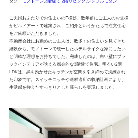
タグ：
モノトーン
,
3階建て
,
2階リビング
,
シンプルモダン
ご夫婦おふたりでお住まいのF様邸。数年前にご主人のお父様
がビルドアートで建築され、ご紹介というかたちで注文住宅
をご依頼いただきました。
不動産会社にお勤めのご主人は、数多くの住まいを見てきた
経験から、モノトーンで統一したホテルライクな家にしたい
と明確な理想をお持ちでした。完成したのは、白い壁にブラ
ックインテリアが映える都会的な3階建て住宅。明るい2階
LDKは、黒を効かせたキッチンが空間を引き締めて洗練され
た印象です。スイッチニッチや適材適所の収納計画により、
生活感を抑えたすっきりとした暮らしを実現しました。