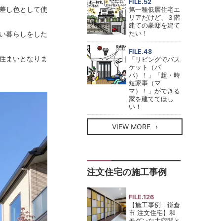
FILE.52
差し色として使
第一種低層住宅エ
リアだけど、３階
建ての豪邸を建て
い暮らしをした
たい！
FILE.48
住まいとなりま
「リビングでバス
ケット（パ
パ）！」「超・時
短家事（マ
マ）！」ができる
家を建ててほし
い！
VIEW MORE
注文住宅の施工事例
FILE.126
【施工事例｜鎌倉
市 注文住宅】和
モダンな大空間と