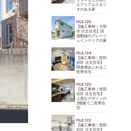
エアリアルスタジ
オのある家
FILE.125
【施工事例｜大和
市 注文住宅】回
遊動線のグレージ
ュインテリアの家
FILE.124
【施工事例｜世田
谷区 注文住宅】
開放感あふれる二
世帯住宅
FILE.123
【施工事例｜世田
谷区 注文住宅】
上質なデザインの
3階建て二世帯住
宅
FILE.122
【施工事例｜世田
谷区 注文住宅】