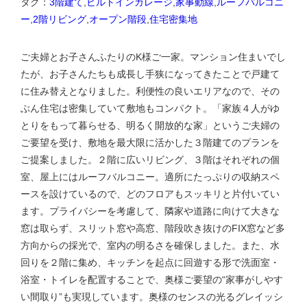
タグ：
3階建て
,
ビルトインガレージ
,
家事動線
,
ルーフバルコニ
ー
,
2階リビング
,
オープン階段
,
住宅密集地
ご夫婦とお子さんふたりのK様ご一家。マンション住まいでし
たが、お子さんたちも成長し手狭になってきたことで戸建て
に住み替えとなりました。利便性の良いエリアなので、その
ぶん住宅は密集していて敷地もコンパクト。「家族４人がゆ
とりをもって暮らせる、明るく開放的な家」というご夫婦の
ご要望を受け、敷地を最大限に活かした３階建てのプランを
ご提案しました。２階に広いリビング、３階はそれぞれの個
室、屋上にはルーフバルコニー。適所にたっぷりの収納スペ
ースを設けているので、どのフロアもスッキリと片付いてい
ます。プライバシーを考慮して、隣家や道路に向けて大きな
窓は取らず、スリット窓や高窓、階段吹き抜けのFIX窓など多
方向からの採光で、室内の明るさを確保しました。また、水
回りを２階に集め、キッチンを起点に回遊する形で洗面室・
浴室・トイレを配置することで、奥様ご要望の“家事がしやす
い間取り”も実現しています。奥様のセンスの光るグレイッシ