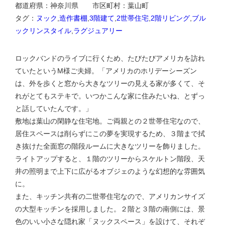
都道府県：神奈川県 市区町村：葉山町
タグ：
ヌック
,
造作書棚
,
3階建て
,
2世帯住宅
,
2階リビング
,
ブル
ックリンスタイル
,
ラグジュアリー
ロックバンドのライブに行くため、たびたびアメリカを訪れ
ていたというM様ご夫婦。「アメリカのホリデーシーズン
は、外を歩くと窓から大きなツリーの見える家が多くて、そ
れがとてもステキで。いつかこんな家に住みたいね、とずっ
と話していたんです。」
敷地は葉山の閑静な住宅地。ご両親との２世帯住宅なので、
居住スペースは削らずにこの夢を実現するため、３階まで拭
き抜けた全面窓の階段ルームに大きなツリーを飾りました。
ライトアップすると、１階のツリーからスケルトン階段、天
井の照明まで上下に広がるオブジェのような幻想的な雰囲気
に。
また、キッチン共有の二世帯住宅なので、アメリカンサイズ
の大型キッチンを採用しました。２階と３階の南側には、景
色のいい小さな隠れ家「ヌックスペース」を設けて、それぞ