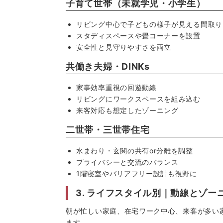
子育て世帯（未就学児・小学生）
リビング中心で子どもの様子が見える間取り
スタディスペースや畳コーナーを設置
安全性と見守りやすさを両立
共働き夫婦・DINKs
家事効率重視の回遊動線
リビングにワークスペースを組み込む
来客対応も想定したゾーニング
二世帯・三世帯住宅
水まわり・玄関の共有or分離を調整
プライバシーと交流のバランス
1階寝室やバリアフリー設計も視野に
3. ライフスタイル別｜動線とゾー
朝が忙しい家庭、在宅ワーク中心、来客が多い
ます。