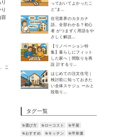
あり
っておいてよかったこ
かり
と”ま…
内容
住宅業界のカタカナ
語、全部わかる？初心
者 がつまずく用語をや
さしく解説…
【リノベーション特
集】暮らしにフィット
した家へ｜間取りを再
設 計するリ…
に、こ
はじめての注文住宅｜
検討前に知っておきた
い全体スケジュ ールと
段取り…
タグ一覧
選び方
ローコスト
平屋
おすすめ
キッチン
坪単価