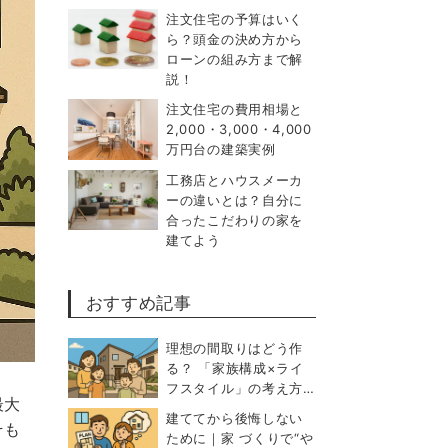
注文住宅の予算はいく
ら？頭金の決め方から
ローンの組み方まで解
説！
注文住宅の費用相場と
2,000・3,000・4,000
万円台の建築実例
工務店とハウスメーカ
ーの違いとは？自分に
合ったこだわりの家を
建てよう
おすすめ記事
理想の間取りはどう作
る？ 「家族構成×ライ
フスタイル」の考え方…
最大
建ててから後悔しない
そも
ために｜家 づくりで“や