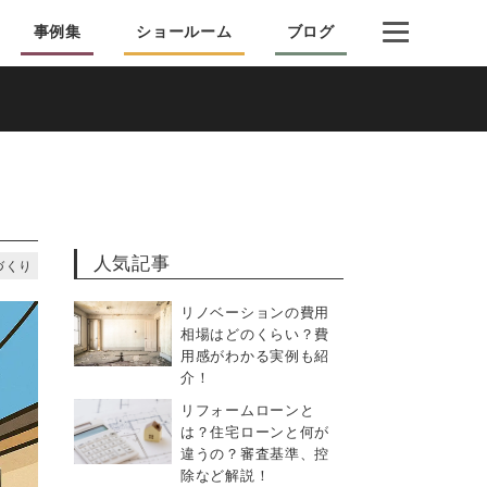
事例集
ショールーム
ブログ
人気記事
づくり
リノベーションの費用
相場はどのくらい？費
用感がわかる実例も紹
介！
リフォームローンと
は？住宅ローンと何が
違うの？審査基準、控
除など解説！